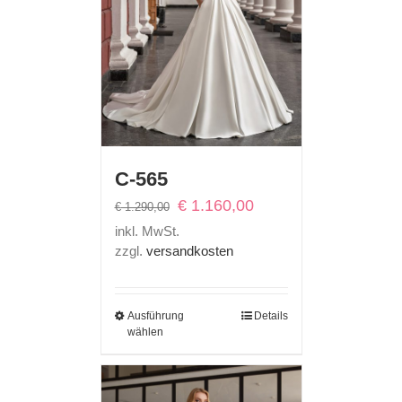
C-565
Ursprünglicher
Aktueller
€
1.160,00
€
1.290,00
Preis
Preis
inkl. MwSt.
war:
ist:
zzgl.
versandkosten
€ 1.290,00
€ 1.160,00.
Ausführung
Details
wählen