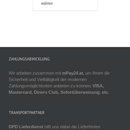
wählen
ZAHLUNGSABWICKLUNG
Wir arbeiten zusammen mit
mPay24.at,
um Ihnen die
Sicherheit und Vielfältigkeit der modernen
Zahlungsmöglichkeiten anbieten zu können:
VISA,
Mastercard, Diners Club, Sofortüberweisung, etc.
TRANSPORTPARTNER
DPD Lieferdienst
hilft uns dabei die Lieferfristen