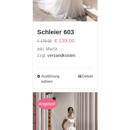
Schleier 603
Ursprünglicher
Aktueller
€
139,00
€
179,00
Preis
Preis
inkl. MwSt.
war:
ist:
zzgl.
versandkosten
€ 179,00
€ 139,00.
Ausführung
Details
wählen
Angebot!