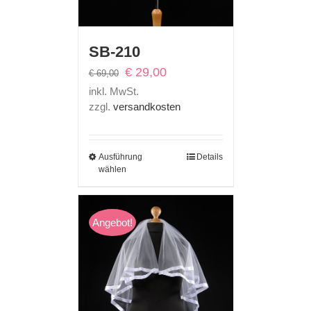
SB-210
Ursprünglicher
Aktueller
€
29,00
€
69,00
Preis
Preis
inkl. MwSt.
war:
ist:
zzgl.
versandkosten
€ 69,00
€ 29,00.
Ausführung
Details
wählen
Angebot!