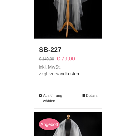
SB-227
Ursprünglicher
Aktueller
€
79,00
€
149,00
Preis
Preis
inkl. MwSt.
war:
ist:
zzgl.
versandkosten
€ 149,00
€ 79,00.
Ausführung
Details
wählen
Angebot!