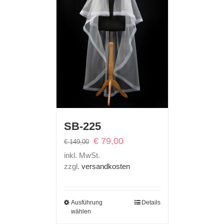
SB-225
Ursprünglicher
Aktueller
€
79,00
€
149,00
Preis
Preis
inkl. MwSt.
war:
ist:
zzgl.
versandkosten
€ 149,00
€ 79,00.
Ausführung
Details
wählen