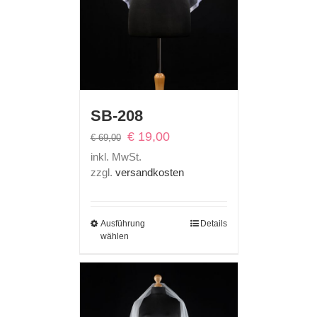
SB-208
Ursprünglicher
Aktueller
€
19,00
€
69,00
Preis
Preis
inkl. MwSt.
war:
ist:
zzgl.
versandkosten
€ 69,00
€ 19,00.
Ausführung
Details
wählen