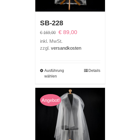
SB-228
Ursprünglicher
Aktueller
€
89,00
€
169,00
Preis
Preis
inkl. MwSt.
war:
ist:
zzgl.
versandkosten
€ 169,00
€ 89,00.
Ausführung
Details
wählen
Angebot!