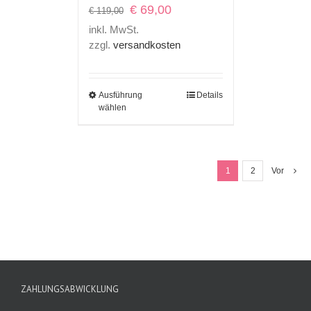
Ursprünglicher
Aktueller
€
69,00
€
119,00
Preis
Preis
inkl. MwSt.
war:
ist:
zzgl.
versandkosten
€ 119,00
€ 69,00.
Ausführung
Details
wählen
1
2
Vor
ZAHLUNGSABWICKLUNG