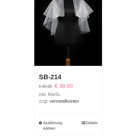
SB-214
Ursprünglicher
Aktueller
€
39,00
€
89,00
Preis
Preis
inkl. MwSt.
war:
ist:
zzgl.
versandkosten
€ 89,00
€ 39,00.
Ausführung
Details
wählen