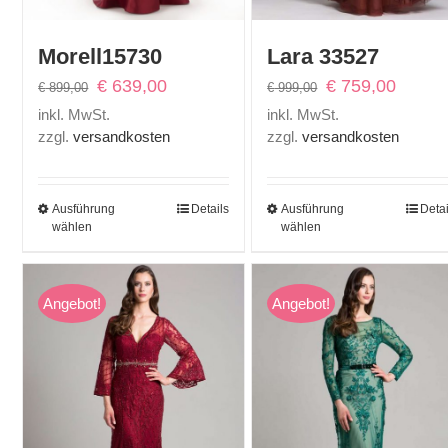
Morell15730
Lara 33527
Ursprünglicher
Aktueller
Ursprünglicher
Aktuelle
€
639,00
€
759,00
€
899,00
€
999,00
Preis
Preis
Preis
Preis
inkl. MwSt.
inkl. MwSt.
war:
ist:
war:
ist:
zzgl.
versandkosten
zzgl.
versandkosten
€ 899,00
€ 639,00.
€ 999,00
€ 759,0
Ausführung
Details
Ausführung
Detai
wählen
wählen
Angebot!
Angebot!