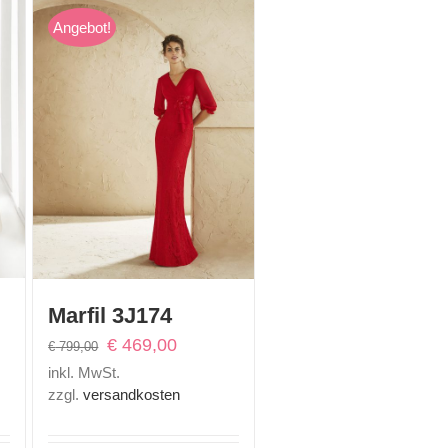
Angebot!
Marfil 3J174
eller
Ursprünglicher
Aktueller
€
469,00
€
799,00
is
Preis
Preis
inkl. MwSt.
war:
ist:
zzgl.
versandkosten
490,00.
€ 799,00
€ 469,00.