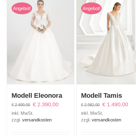
Angebot!
Angebot!
Modell Eleonora
Modell Tamis
Ursprünglicher
Aktueller
Ursprünglicher
Aktu
€
2.390,00
€
1.490,00
€
2.499,00
€
2.982,00
Preis
Preis
Preis
Pre
inkl. MwSt.
inkl. MwSt.
war:
ist:
war:
ist:
zzgl.
versandkosten
zzgl.
versandkosten
€ 2.499,00
€ 2.390,00.
€ 2.982,00
€ 1.