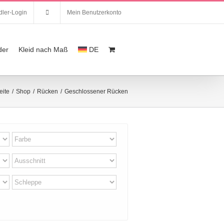
ler-Login
Mein Benutzerkonto
der
Kleid nach Maß
DE
eite
/
Shop
/
Rücken
/
Geschlossener Rücken