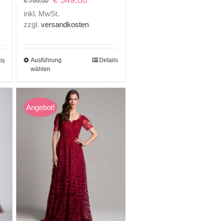
€
799,00
Preis
Preis
inkl. MwSt.
war:
ist:
zzgl.
versandkosten
€ 799,00
€ 549,00.
0.
Ausführung
Details
ls
wählen
Angebot!