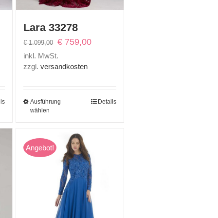
Lara 33278
r
Ursprünglicher
Aktueller
€
759,00
€
1.099,00
Preis
Preis
inkl. MwSt.
war:
ist:
zzgl.
versandkosten
0.
€ 1.099,00
€ 759,00.
ls
Ausführung
Details
wählen
Angebot!