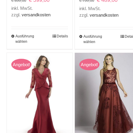
€
489,00
€
899,00
€
799,00
Preis
Preis
Preis
Preis
inkl. MwSt.
inkl. MwSt.
war:
ist:
war:
ist:
zzgl.
versandkosten
zzgl.
versandkosten
€ 899,00
€ 599,00.
€ 799,00
€ 489,0
Ausführung
Details
Ausführung
Detai
wählen
wählen
Angebot!
Angebot!