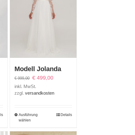
Modell Jolanda
ler
Ursprünglicher
Aktueller
€
499,00
€
999,00
Preis
Preis
inkl. MwSt.
war:
ist:
zzgl.
versandkosten
00.
€ 999,00
€ 499,00.
ls
Ausführung
Details
wählen