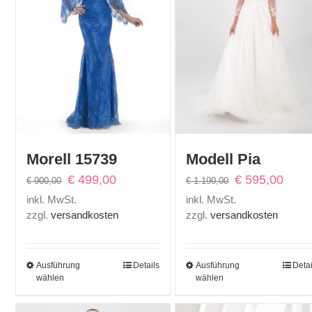
Morell 15739
Modell Pia
Ursprünglicher
Aktueller
Ursprünglicher
Aktuel
€
499,00
€
595,00
€
900,00
€
1.190,00
Preis
Preis
Preis
Preis
inkl. MwSt.
inkl. MwSt.
war:
ist:
war:
ist:
zzgl.
versandkosten
zzgl.
versandkosten
€ 900,00
€ 499,00.
€ 1.190,00
€ 595,
Ausführung
Details
Ausführung
Detai
wählen
wählen