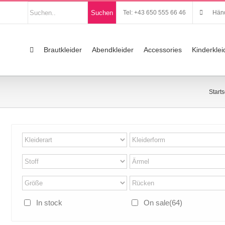
Nach
Suchen
Tel: +43 650 555 66 46
Händ
Produkten
suchen
Suche
nach:
Brautkleider
Abendkleider
Accessories
Kinderklei
Starts
In stock
On sale
(64)