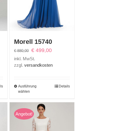
Morell 15740
ler
Ursprünglicher
Aktueller
€
499,00
€
880,00
Preis
Preis
inkl. MwSt.
war:
ist:
zzgl.
versandkosten
00.
€ 880,00
€ 499,00.
ls
Ausführung
Details
wählen
Angebot!