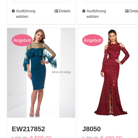
Ausführung
Details
Ausführung
Detai
wählen
wählen
Angebot!
Angebot!
EW217852
J8050
Ursprünglicher
Aktueller
Ursprünglicher
Aktuelle
€
599,00