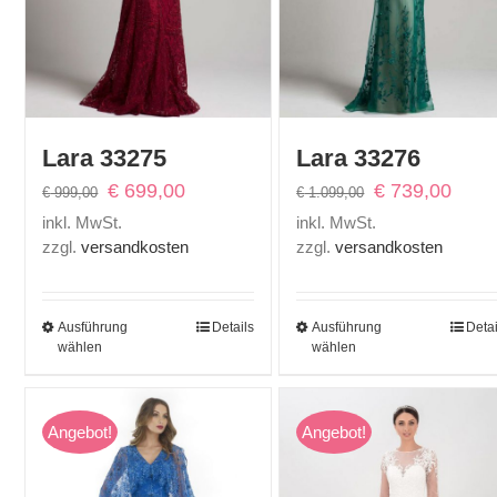
Lara 33275
Lara 33276
Ursprünglicher
Aktueller
Ursprünglicher
Aktuel
€
699,00
€
739,00
€
999,00
€
1.099,00
Preis
Preis
Preis
Preis
inkl. MwSt.
inkl. MwSt.
war:
ist:
war:
ist:
zzgl.
versandkosten
zzgl.
versandkosten
€ 999,00
€ 699,00.
€ 1.099,00
€ 739,
Ausführung
Details
Ausführung
Detai
wählen
wählen
Angebot!
Angebot!