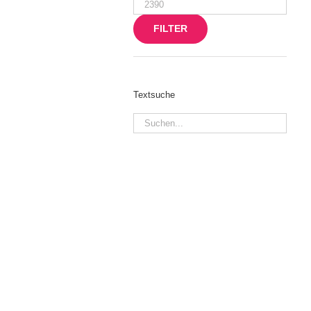
Max.
Preis
FILTER
Textsuche