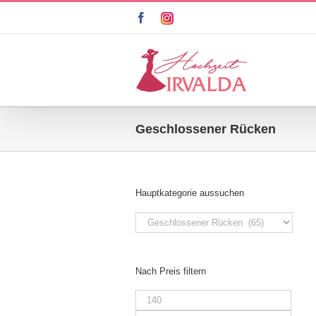
Zum
facebook
instagram
Inhalt
springen
Geschlossener Rücken
Hauptkategorie aussuchen
Nach Preis filtern
Min.
Preis