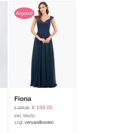
Angebot!
Fiona
r
Ursprünglicher
Aktueller
€
199,00
€
249,00
Preis
Preis
inkl. MwSt.
war:
ist:
zzgl.
versandkosten
0.
€ 249,00
€ 199,00.