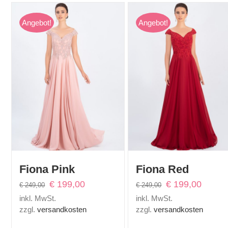
Angebot!
Angebot!
Fiona Pink
Fiona Red
Ursprünglicher
Aktueller
Ursprünglicher
Aktuelle
€
199,00
€
199,00
€
249,00
€
249,00
Preis
Preis
Preis
Preis
inkl. MwSt.
inkl. MwSt.
war:
ist:
war:
ist:
zzgl.
versandkosten
zzgl.
versandkosten
€ 249,00
€ 199,00.
€ 249,00
€ 199,0