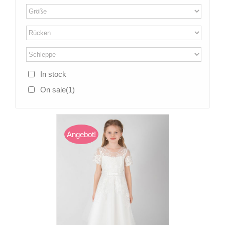
In stock
On sale
(1)
Angebot!