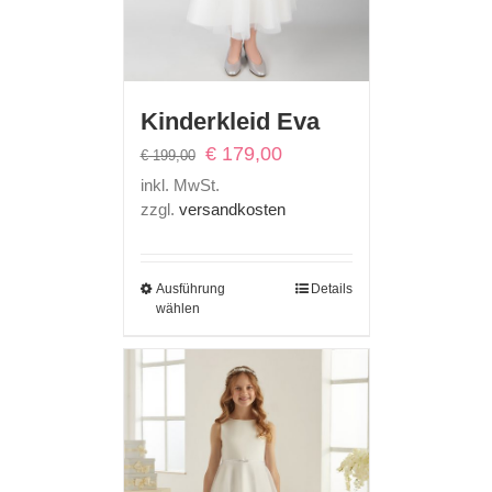
Kinderkleid Eva
Ursprünglicher
Aktueller
€
179,00
€
199,00
Preis
Preis
inkl. MwSt.
war:
ist:
zzgl.
versandkosten
€ 199,00
€ 179,00.
Ausführung
Details
wählen