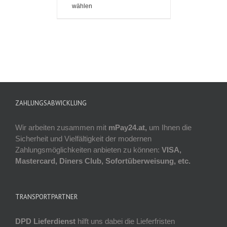
wählen
ZAHLUNGSABWICKLUNG
Wir arbeiten zusammen mit
mPay24.at,
um Ihnen die
Sicherheit und Vielfältigkeit der modernen
Zahlungsmöglichkeiten anbieten zu können:
VISA,
Mastercard, Diners Club, Sofortüberweisung, etc.
TRANSPORTPARTNER
DPD Lieferdienst
hilft uns dabei die Lieferfristen