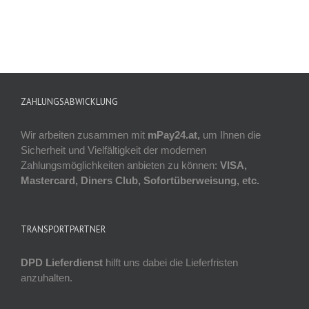
ZAHLUNGSABWICKLUNG
Wir arbeiten zusammen mit
mPay24.at,
um Ihnen die
Sicherheit und Vielfältigkeit der modernen
Zahlungsmöglichkeiten anbieten zu können:
VISA,
Mastercard, Diners Club, Sofortüberweisung, etc.
TRANSPORTPARTNER
DPD Lieferdienst
hilft uns dabei die Lieferfristen
anzuhalten.