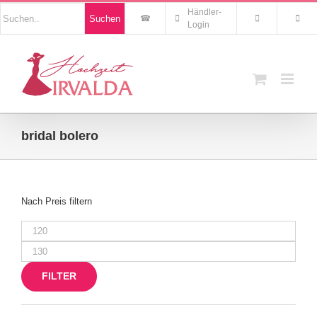
Zum
Nach
Händler-
Suchen
Inhalt
Produkten
Login
suchen
springen
bridal bolero
Nach Preis filtern
Min.
Preis
Max.
Preis
FILTER