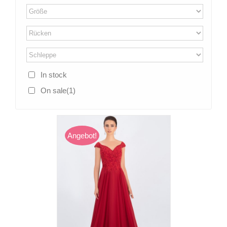
In stock
On sale
(1)
Angebot!