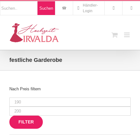
Zum
Nach
Händler-
Suchen
Inhalt
Produkten
Login
suchen
springen
festliche Garderobe
Nach Preis filtern
Min.
Preis
Max.
Preis
FILTER