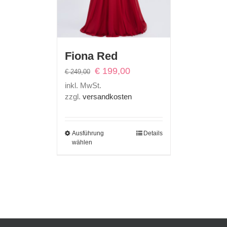
Fiona Red
Ursprünglicher
Aktueller
€
199,00
€
249,00
Preis
Preis
inkl. MwSt.
war:
ist:
zzgl.
versandkosten
€ 249,00
€ 199,00.
Ausführung
Details
wählen