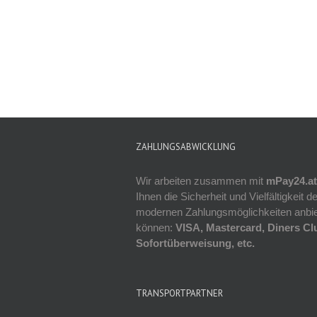
ZAHLUNGSABWICKLUNG
Wir arbeiten zusammen mit
mPay24.at
Ihnen die Sicherheit und Vielfältigkeit de
modernen Zahlungsmöglichkeiten anbi
können:
VISA, Mastercard, Diners Cl
Sofortüberweisung, etc.
TRANSPORTPARTNER