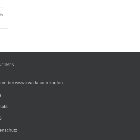
ls
NEHMEN
um bei www.irvalda.com kaufen
g
takt
B
enschutz