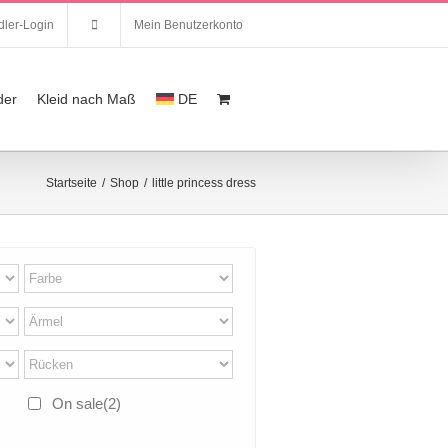
ler-Login
Mein Benutzerkonto
der
Kleid nach Maß
DE
Startseite
/
Shop
/
little princess dress
On sale
(2)