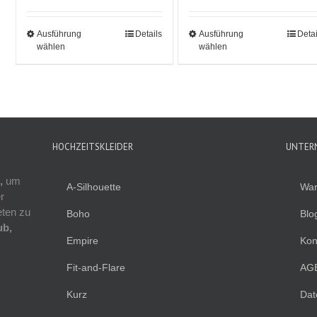
Ausführung
Details
Ausführung
Detai
wählen
wählen
HOCHZEITSKLEIDER
UNTER
,
um
A-Silhouette
War
r
eten zu
Boho
Blo
ub,
Empire
Kon
Fit-and-Flare
AG
Kurz
Dat