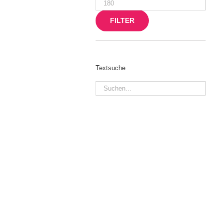
Max.
Preis
FILTER
Textsuche