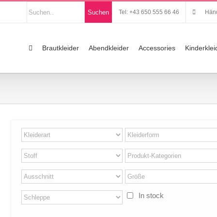
Nach
Suchen
Tel: +43 650 555 66 46
Händ
Produkten
suchen
Suche
nach:
Brautkleider
Abendkleider
Accessories
Kinderklei
In stock