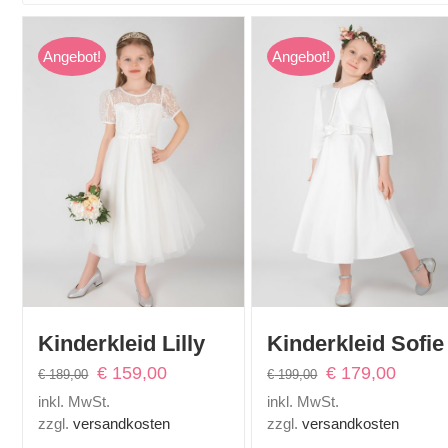
Angebot!
Angebot!
Kinderkleid Lilly
Kinderkleid Sofie
Ursprünglicher
Aktueller
Ursprünglicher
Aktuelle
€
159,00
€
179,00
€
189,00
€
199,00
Preis
Preis
Preis
Preis
inkl. MwSt.
inkl. MwSt.
war:
ist:
war:
ist:
zzgl.
versandkosten
zzgl.
versandkosten
€ 189,00
€ 159,00.
€ 199,00
€ 179,0