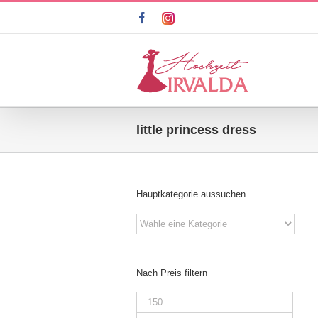
Zum
facebook
instagram
Inhalt
springen
little princess dress
Hauptkategorie aussuchen
Nach Preis filtern
Min.
Preis