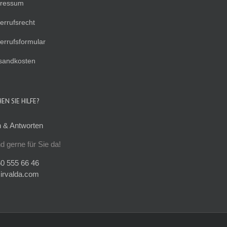
ressum
errufsrecht
errufsformular
sandkosten
EN SIE HILFE?
 & Antworten
nd gerne für Sie da!
0 555 66 46
irvalda.com