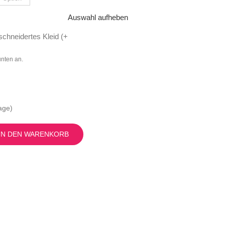
Auswahl aufheben
chneidertes Kleid (
+
unten an.
age)
IN DEN WARENKORB