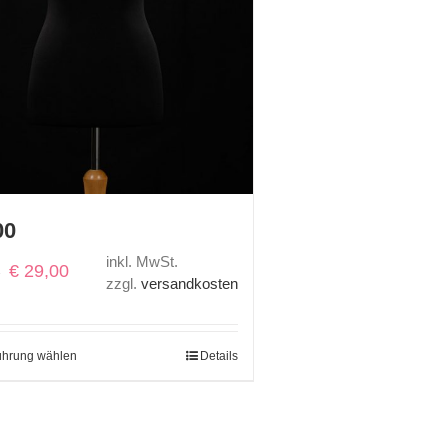
00
inkl. MwSt.
Ursprünglicher
Aktueller
€
29,00
0
zzgl.
versandkosten
Preis
Preis
war:
ist:
€ 58,00
€ 29,00.
ührung wählen
Details