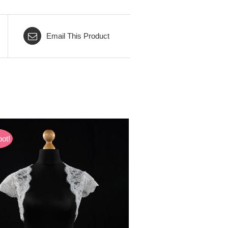
Email This Product
ot!