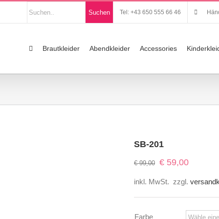
Nach
Suchen
Tel: +43 650 555 66 46
Händ
Produkten
suchen
Suche
nach:
Brautkleider
Abendkleider
Accessories
Kinderklei
SB-201
Ursprünglicher
Aktueller
€
59,00
€
99,00
Preis
Preis
inkl. MwSt.
zzgl.
versand
war:
ist:
€ 99,00
€ 59,00.
Farbe