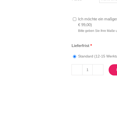
Ich möchte ein maßges
€
99,00
)
Bitte geben Sie Ihre Maße 
Lieferfrist
*
Standard (12-15 Werkt
SB-
201
Menge