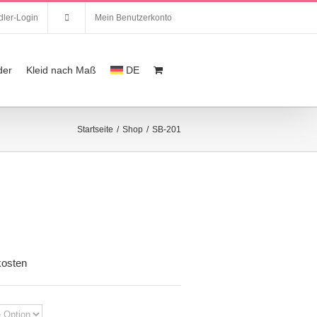
ler-Login
Mein Benutzerkonto
der
Kleid nach Maß
DE
Startseite
/
Shop
/
SB-201
kosten